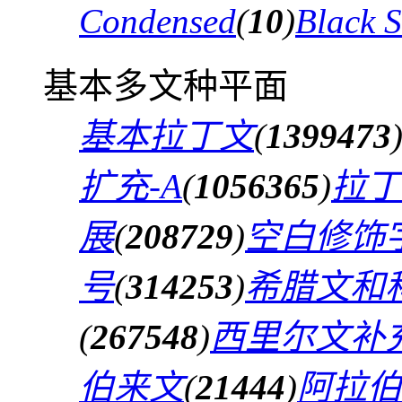
Condensed
(
10
)
Black 
基本多文种平面
基本拉丁文
(
1399473
扩充-A
(
1056365
)
拉丁
展
(
208729
)
空白修饰
号
(
314253
)
希腊文和
(
267548
)
西里尔文补
伯来文
(
21444
)
阿拉伯