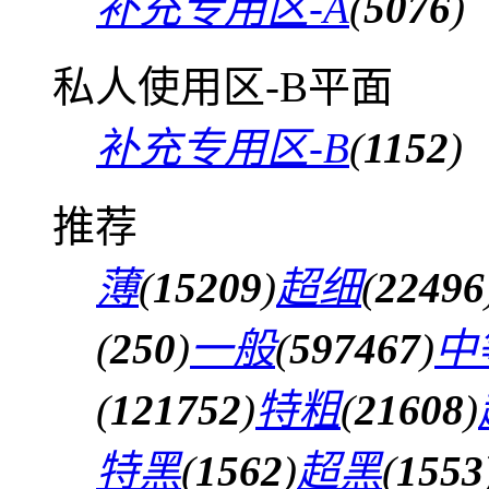
补充专用区-A
(
5076
)
私人使用区-B平面
补充专用区-B
(
1152
)
推荐
薄
(
15209
)
超细
(
22496
(
250
)
一般
(
597467
)
中
(
121752
)
特粗
(
21608
)
特黑
(
1562
)
超黑
(
1553