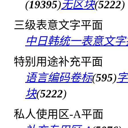
(
19395
)
无区块
(
5222
)
三级表意文字平面
中日韩统一表意文字
特别用途补充平面
语言编码卷标
(
595
)
字
块
(
5222
)
私人使用区-A平面