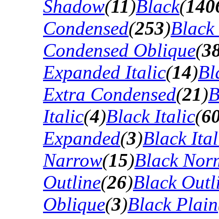
Shadow
(
11
)
Black
(
140
Condensed
(
253
)
Black
Condensed Oblique
(
3
Expanded Italic
(
14
)
Bl
Extra Condensed
(
21
)
B
Italic
(
4
)
Black Italic
(
6
Expanded
(
3
)
Black Ital
Narrow
(
15
)
Black Nor
Outline
(
26
)
Black Outli
Oblique
(
3
)
Black Plain