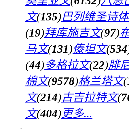
奥里亚文
(
6132
)
八思
文
(
135
)
巴列维圣诗体
(
19
)
拜库施吉文
(
97
)
马文
(
131
)
傣坦文
(
534
(
44
)
多格拉文
(
22
)
腓
棉文
(
9578
)
格兰塔文
(
文
(
214
)
古吉拉特文
(
7
文
(
404
)
更多...