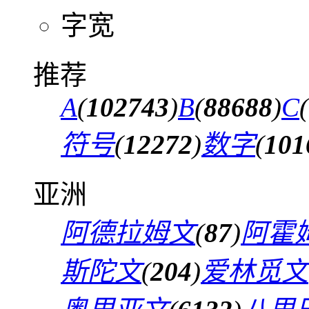
字宽
推荐
A
(
102743
)
B
(
88688
)
C
(
符号
(
12272
)
数字
(
101
亚洲
阿德拉姆文
(
87
)
阿霍
斯陀文
(
204
)
爱林觅文