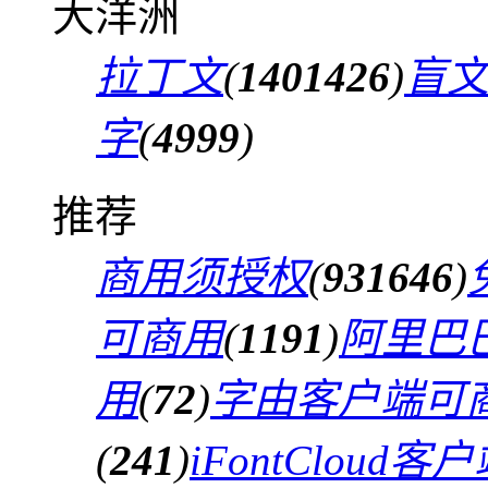
大洋洲
拉丁文
(
1401426
)
盲
字
(
4999
)
推荐
商用须授权
(
931646
)
可商用
(
1191
)
阿里巴
用
(
72
)
字由客户端可
(
241
)
iFontCloud