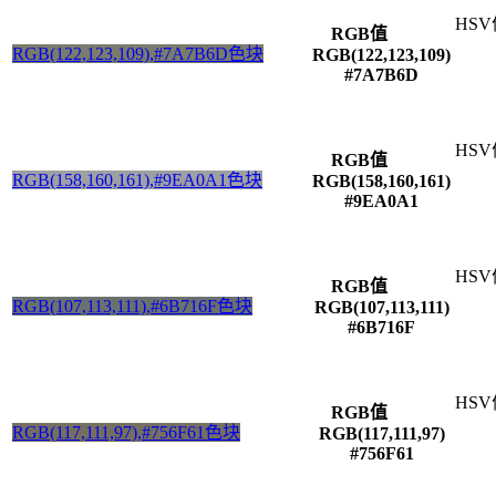
HSV
RGB值
RGB(122,123,109),#7A7B6D色块
RGB(122,123,109)
#7A7B6D
HSV
RGB值
RGB(158,160,161),#9EA0A1色块
RGB(158,160,161)
#9EA0A1
HSV
RGB值
RGB(107,113,111),#6B716F色块
RGB(107,113,111)
#6B716F
HSV
RGB值
RGB(117,111,97),#756F61色块
RGB(117,111,97)
#756F61