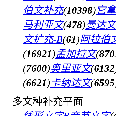
伯文补充
(
10398
)
它拿
马利亚文
(
478
)
曼达文
文扩充-B
(
61
)
阿拉伯文
(
16921
)
孟加拉文
(
870
(
7600
)
奥里亚文
(
6132
(
6621
)
卡纳达文
(
6595
多文种补充平面
线形文字B音节文字
(