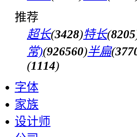
推荐
超长
(
3428
)
特长
(
8205
常)
(
926560
)
半扁
(
377
(
1114
)
字体
家族
设计师