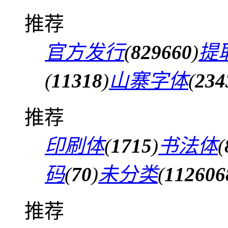
推荐
官方发行
(
829660
)
提
(
11318
)
山寨字体
(
234
推荐
印刷体
(
1715
)
书法体
(
码
(
70
)
未分类
(
112606
推荐