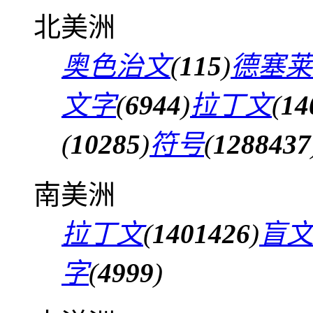
北美洲
奥色治文
(
115
)
德塞莱
文字
(
6944
)
拉丁文
(
14
(
10285
)
符号
(
1288437
南美洲
拉丁文
(
1401426
)
盲
字
(
4999
)