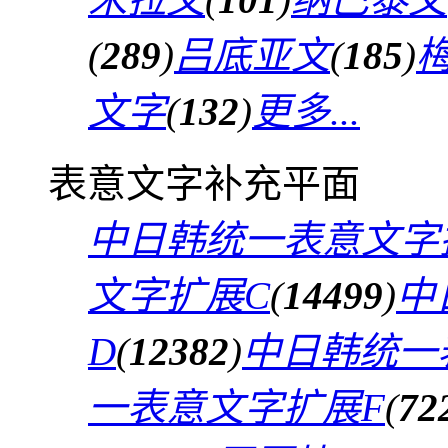
(
289
)
吕底亚文
(
185
)
文字
(
132
)
更多...
表意文字补充平面
中日韩统一表意文字
文字扩展C
(
14499
)
中
D
(
12382
)
中日韩统一
一表意文字扩展F
(
72