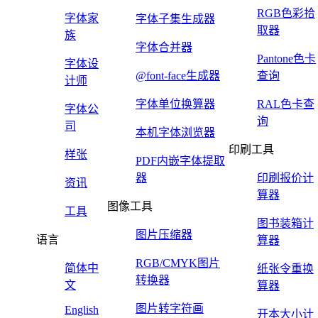
RGB色彩拾
字体家
字体子集生成器
取器
族
字体合并器
Pantone色卡
字体设
@font-face生成器
查询
计师
字体单位换算器
RAL色卡查
字体公
询
司
本机字体浏览器
印刷工具
样张
PDF内嵌字体提取
器
印刷报价计
资讯
算器
图像工具
工具
图书装箱计
图片压缩器
语言
算器
RGB/CMYK图片
简体中
纸张令重换
转换器
文
算器
图片转字符画
English
开本大小计