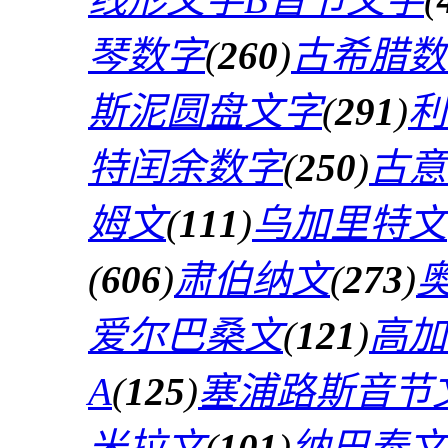
琴数字
(
260
)
古希腊数
斯泥圆盘文字
(
291
)
利
特闰余数字
(
250
)
古意
姆文
(
111
)
乌加里特文
(
606
)
肃伯纳文
(
273
)
爱尔巴桑文
(
121
)
高加
A
(
125
)
塞浦路斯音节
米拉文
(
101
)
纳巴泰文