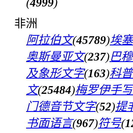
(
4999
)
非洲
阿拉伯文
(
45789
)
埃塞
奥斯曼亚文
(
237
)
巴穆
及象形文字
(
163
)
科普
文
(
25484
)
梅罗伊手写
门德音节文字
(
52
)
提
书面语言
(
967
)
符号
(
1