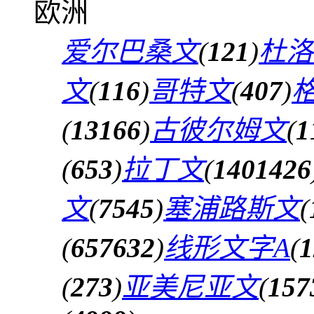
欧洲
爱尔巴桑文
(
121
)
杜洛
文
(
116
)
哥特文
(
407
)
(
13166
)
古彼尔姆文
(
1
(
653
)
拉丁文
(
1401426
文
(
7545
)
塞浦路斯文
(
(
657632
)
线形文字A
(
1
(
273
)
亚美尼亚文
(
157