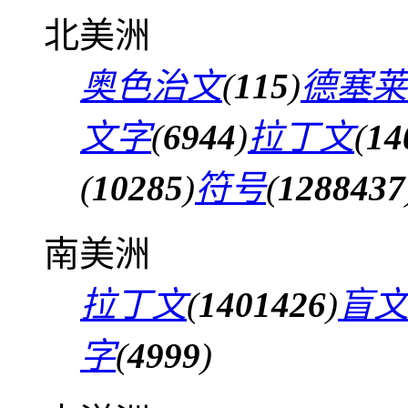
北美洲
奥色治文
(
115
)
德塞莱
文字
(
6944
)
拉丁文
(
14
(
10285
)
符号
(
1288437
南美洲
拉丁文
(
1401426
)
盲
字
(
4999
)