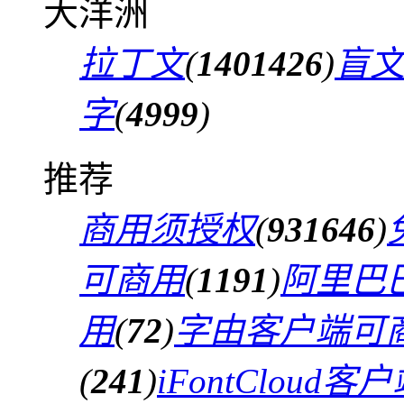
大洋洲
拉丁文
(
1401426
)
盲
字
(
4999
)
推荐
商用须授权
(
931646
)
可商用
(
1191
)
阿里巴
用
(
72
)
字由客户端可
(
241
)
iFontCloud