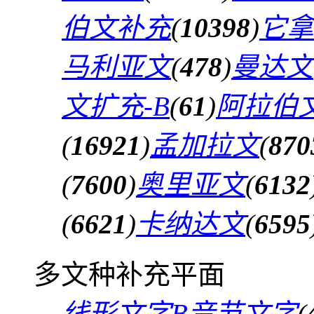
伯文补充
(
10398
)
它拿
马利亚文
(
478
)
曼达文
文扩充-B
(
61
)
阿拉伯文
(
16921
)
孟加拉文
(
870
(
7600
)
奥里亚文
(
6132
(
6621
)
卡纳达文
(
6595
多文种补充平面
线形文字B音节文字
(