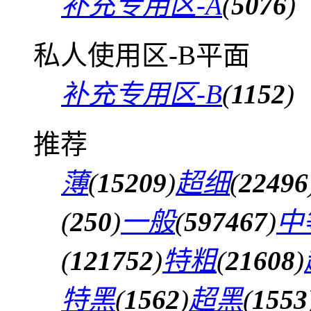
补充专用区-A
(
5076
)
私人使用区-B平面
补充专用区-B
(
1152
)
推荐
薄
(
15209
)
超细
(
22496
(
250
)
一般
(
597467
)
中
(
121752
)
特粗
(
21608
)
特黑
(
1562
)
超黑
(
1553