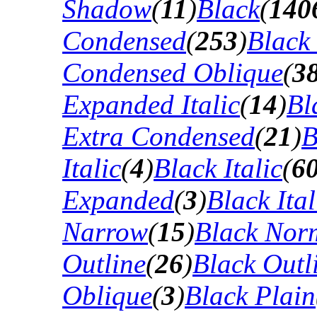
Shadow
(
11
)
Black
(
140
Condensed
(
253
)
Black
Condensed Oblique
(
3
Expanded Italic
(
14
)
Bl
Extra Condensed
(
21
)
B
Italic
(
4
)
Black Italic
(
6
Expanded
(
3
)
Black Ital
Narrow
(
15
)
Black Nor
Outline
(
26
)
Black Outli
Oblique
(
3
)
Black Plain