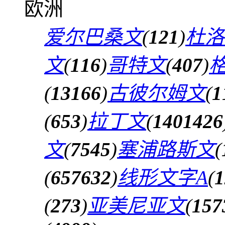
欧洲
爱尔巴桑文
(
121
)
杜洛
文
(
116
)
哥特文
(
407
)
(
13166
)
古彼尔姆文
(
1
(
653
)
拉丁文
(
1401426
文
(
7545
)
塞浦路斯文
(
(
657632
)
线形文字A
(
1
(
273
)
亚美尼亚文
(
157