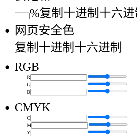
%
复制
十进制
十六进
网页安全色
复制
十进制
十六进制
RGB
R
G
B
CMYK
C
M
Y