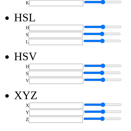
K
HSL
H
S
L
HSV
H
S
V
XYZ
X
Y
Z