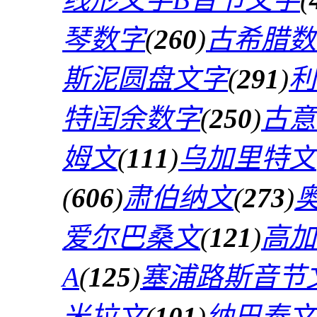
琴数字
(
260
)
古希腊数
斯泥圆盘文字
(
291
)
利
特闰余数字
(
250
)
古意
姆文
(
111
)
乌加里特文
(
606
)
肃伯纳文
(
273
)
爱尔巴桑文
(
121
)
高加
A
(
125
)
塞浦路斯音节
米拉文
(
101
)
纳巴泰文