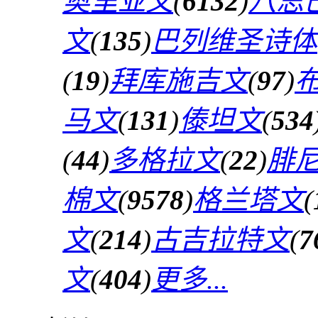
奥里亚文
(
6132
)
八思
文
(
135
)
巴列维圣诗体
(
19
)
拜库施吉文
(
97
)
马文
(
131
)
傣坦文
(
534
(
44
)
多格拉文
(
22
)
腓
棉文
(
9578
)
格兰塔文
(
文
(
214
)
古吉拉特文
(
7
文
(
404
)
更多...