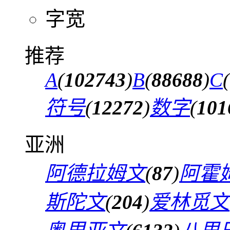
字宽
推荐
A
(
102743
)
B
(
88688
)
C
(
符号
(
12272
)
数字
(
101
亚洲
阿德拉姆文
(
87
)
阿霍
斯陀文
(
204
)
爱林觅文