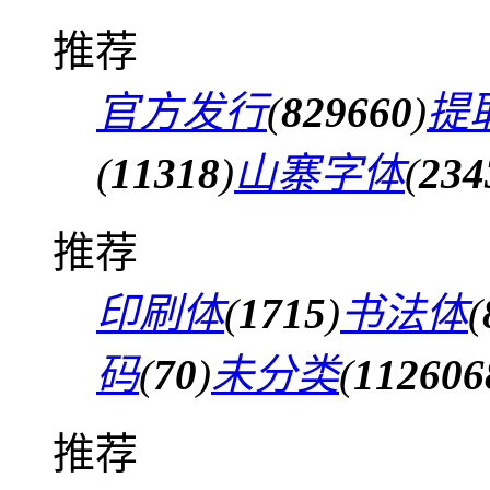
推荐
官方发行
(
829660
)
提
(
11318
)
山寨字体
(
234
推荐
印刷体
(
1715
)
书法体
(
码
(
70
)
未分类
(
112606
推荐