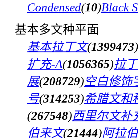
Condensed
(
10
)
Black 
基本多文种平面
基本拉丁文
(
1399473
扩充-A
(
1056365
)
拉丁
展
(
208729
)
空白修饰
号
(
314253
)
希腊文和
(
267548
)
西里尔文补
伯来文
(
21444
)
阿拉伯