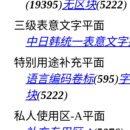
(
19395
)
无区块
(
5222
)
三级表意文字平面
中日韩统一表意文字
特别用途补充平面
语言编码卷标
(
595
)
字
块
(
5222
)
私人使用区-A平面