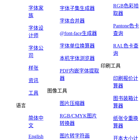
RGB色彩拾
字体家
字体子集生成器
取器
族
字体合并器
Pantone色卡
字体设
@font-face生成器
查询
计师
字体单位换算器
RAL色卡查
字体公
询
司
本机字体浏览器
印刷工具
样张
PDF内嵌字体提取
器
印刷报价计
资讯
算器
图像工具
工具
图书装箱计
图片压缩器
语言
算器
RGB/CMYK图片
简体中
纸张令重换
转换器
文
算器
图片转字符画
English
开本大小计