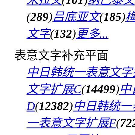
(
289
)
吕底亚文
(
185
)
文字
(
132
)
更多...
表意文字补充平面
中日韩统一表意文字
文字扩展C
(
14499
)
中
D
(
12382
)
中日韩统一
一表意文字扩展F
(
72