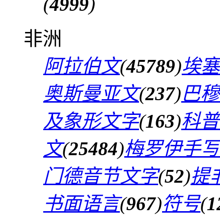
(
4999
)
非洲
阿拉伯文
(
45789
)
埃塞
奥斯曼亚文
(
237
)
巴穆
及象形文字
(
163
)
科普
文
(
25484
)
梅罗伊手写
门德音节文字
(
52
)
提
书面语言
(
967
)
符号
(
1