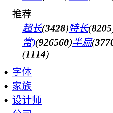
推荐
超长
(
3428
)
特长
(
8205
常)
(
926560
)
半扁
(
377
(
1114
)
字体
家族
设计师