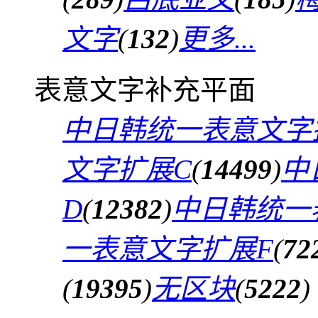
文字
(
132
)
更多...
表意文字补充平面
中日韩统一表意文字
文字扩展C
(
14499
)
中
D
(
12382
)
中日韩统一
一表意文字扩展F
(
72
(
19395
)
无区块
(
5222
)