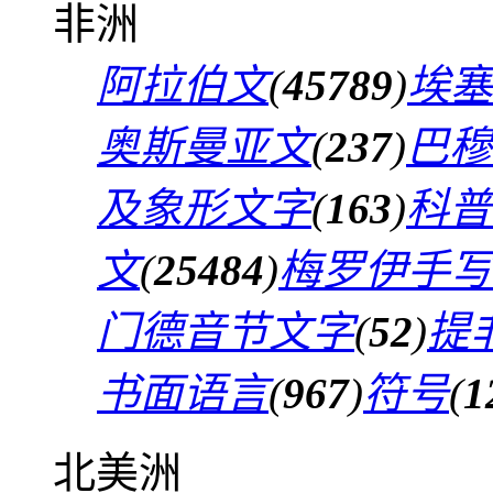
非洲
阿拉伯文
(
45789
)
埃塞
奥斯曼亚文
(
237
)
巴穆
及象形文字
(
163
)
科普
文
(
25484
)
梅罗伊手写
门德音节文字
(
52
)
提
书面语言
(
967
)
符号
(
1
北美洲