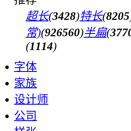
超长
(
3428
)
特长
(
8205
常)
(
926560
)
半扁
(
377
(
1114
)
字体
家族
设计师
公司