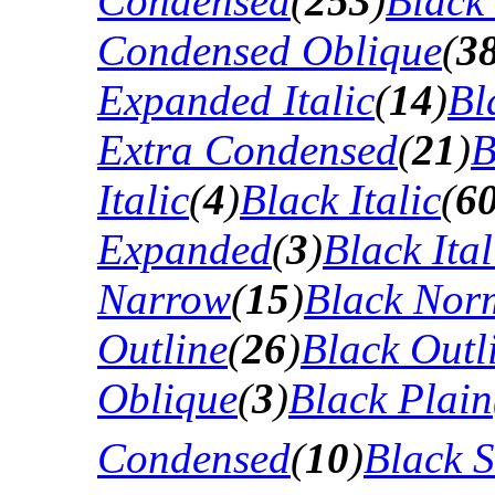
Condensed
(
253
)
Black
Condensed Oblique
(
3
Expanded Italic
(
14
)
Bl
Extra Condensed
(
21
)
B
Italic
(
4
)
Black Italic
(
6
Expanded
(
3
)
Black Ital
Narrow
(
15
)
Black Nor
Outline
(
26
)
Black Outli
Oblique
(
3
)
Black Plain
Condensed
(
10
)
Black 