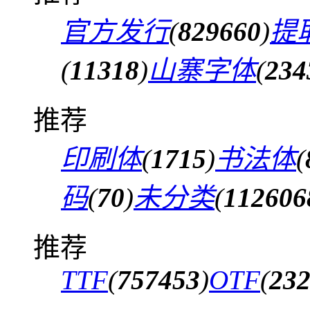
官方发行
(
829660
)
提
(
11318
)
山寨字体
(
234
推荐
印刷体
(
1715
)
书法体
(
码
(
70
)
未分类
(
112606
推荐
TTF
(
757453
)
OTF
(
23