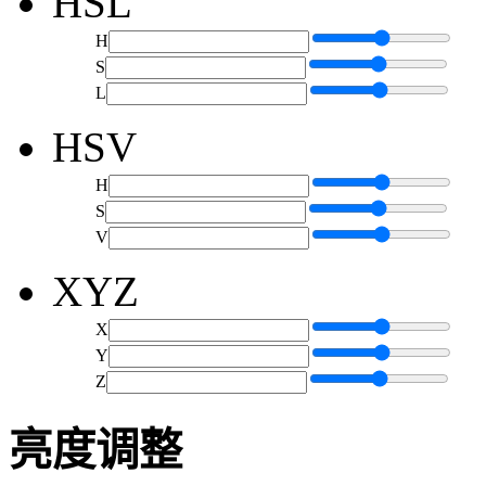
HSL
H
S
L
HSV
H
S
V
XYZ
X
Y
Z
亮度调整