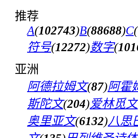
推荐
A
(
102743
)
B
(
88688
)
C
(
符号
(
12272
)
数字
(
101
亚洲
阿德拉姆文
(
87
)
阿霍
斯陀文
(
204
)
爱林觅文
奥里亚文
(
6132
)
八思