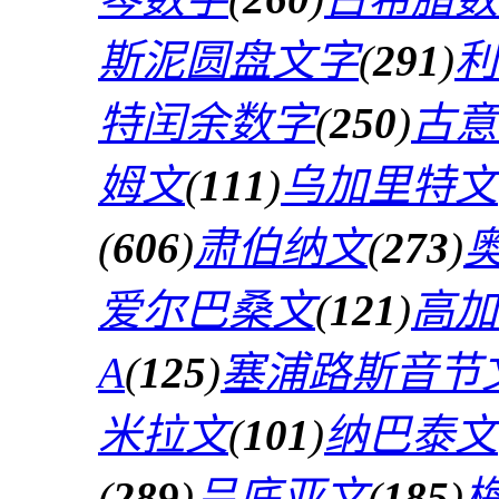
斯泥圆盘文字
(
291
)
利
特闰余数字
(
250
)
古意
姆文
(
111
)
乌加里特文
(
606
)
肃伯纳文
(
273
)
爱尔巴桑文
(
121
)
高加
A
(
125
)
塞浦路斯音节
米拉文
(
101
)
纳巴泰文
(
289
)
吕底亚文
(
185
)