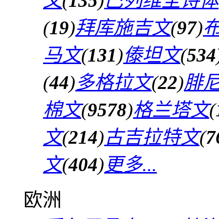
文
(
135
)
巴列维圣诗体
(
19
)
拜库施吉文
(
97
)
马文
(
131
)
傣坦文
(
534
(
44
)
多格拉文
(
22
)
腓
棉文
(
9578
)
格兰塔文
(
文
(
214
)
古吉拉特文
(
7
文
(
404
)
更多...
欧洲