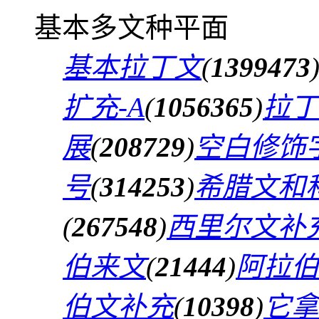
基本多文种平面
基本拉丁文
(
1399473
扩充-A
(
1056365
)
拉丁
展
(
208729
)
空白修饰
号
(
314253
)
希腊文和
(
267548
)
西里尔文补
伯来文
(
21444
)
阿拉伯
伯文补充
(
10398
)
它拿