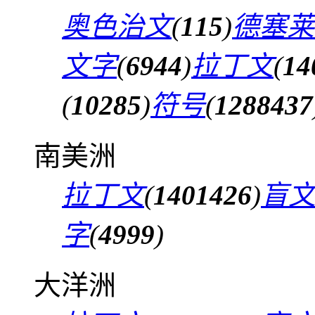
奥色治文
(
115
)
德塞莱
文字
(
6944
)
拉丁文
(
14
(
10285
)
符号
(
1288437
南美洲
拉丁文
(
1401426
)
盲
字
(
4999
)
大洋洲