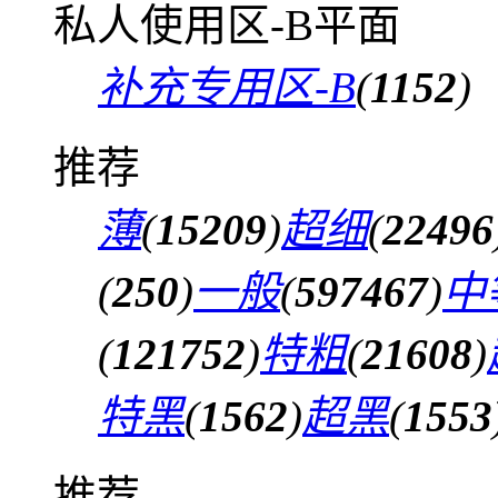
私人使用区-B平面
补充专用区-B
(
1152
)
推荐
薄
(
15209
)
超细
(
22496
(
250
)
一般
(
597467
)
中
(
121752
)
特粗
(
21608
)
特黑
(
1562
)
超黑
(
1553
推荐