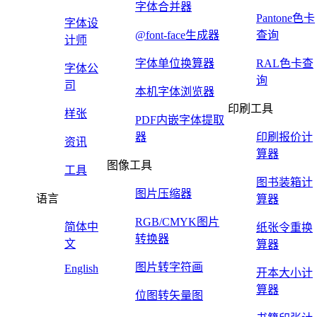
字体合并器
Pantone色卡
字体设
@font-face生成器
查询
计师
字体单位换算器
RAL色卡查
字体公
询
司
本机字体浏览器
印刷工具
样张
PDF内嵌字体提取
器
印刷报价计
资讯
算器
图像工具
工具
图书装箱计
图片压缩器
语言
算器
RGB/CMYK图片
简体中
纸张令重换
转换器
文
算器
图片转字符画
English
开本大小计
算器
位图转矢量图