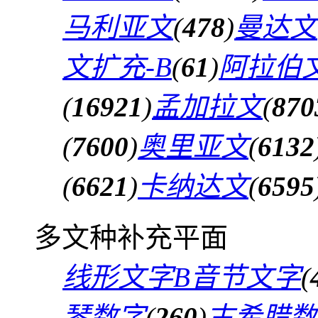
马利亚文
(
478
)
曼达文
文扩充-B
(
61
)
阿拉伯文
(
16921
)
孟加拉文
(
870
(
7600
)
奥里亚文
(
6132
(
6621
)
卡纳达文
(
6595
多文种补充平面
线形文字B音节文字
(
琴数字
(
260
)
古希腊数