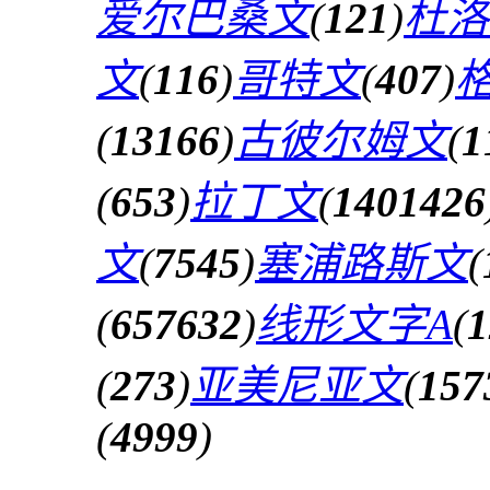
爱尔巴桑文
(
121
)
杜洛
文
(
116
)
哥特文
(
407
)
(
13166
)
古彼尔姆文
(
1
(
653
)
拉丁文
(
1401426
文
(
7545
)
塞浦路斯文
(
(
657632
)
线形文字A
(
1
(
273
)
亚美尼亚文
(
157
(
4999
)