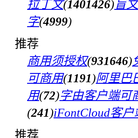
拉丁文
(
1401426
)
盲
字
(
4999
)
推荐
商用须授权
(
931646
)
可商用
(
1191
)
阿里巴
用
(
72
)
字由客户端可
(
241
)
iFontCloud
推荐