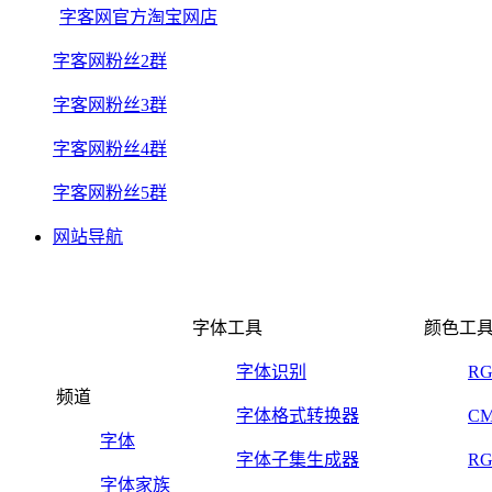
字客网官方淘宝网店
字客网粉丝2群
字客网粉丝3群
字客网粉丝4群
字客网粉丝5群
网站导航
字体工具
颜色工
字体识别
R
频道
字体格式转换器
C
字体
字体子集生成器
R
字体家族