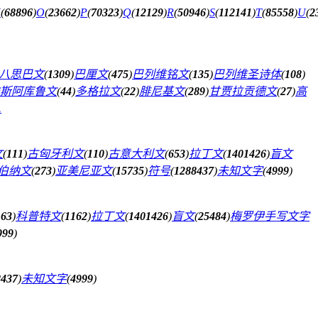
N
(
68896
)
O
(
23662
)
P
(
70323
)
Q
(
12129
)
R
(
50946
)
S
(
112141
)
T
(
85558
)
U
(
2
八思巴文
(
1309
)
巴厘文
(
475
)
巴列维铭文
(
135
)
巴列维圣诗体
(
108
)
斯阿库鲁文
(
44
)
多格拉文
(
22
)
腓尼基文
(
289
)
甘贾拉贡德文
(
27
)
高
.
文
(
111
)
古匈牙利文
(
110
)
古意大利文
(
653
)
拉丁文
(
1401426
)
盲文
伯纳文
(
273
)
亚美尼亚文
(
15735
)
符号
(
1288437
)
未知文字
(
4999
)
163
)
科普特文
(
1162
)
拉丁文
(
1401426
)
盲文
(
25484
)
梅罗伊手写文字
999
)
8437
)
未知文字
(
4999
)