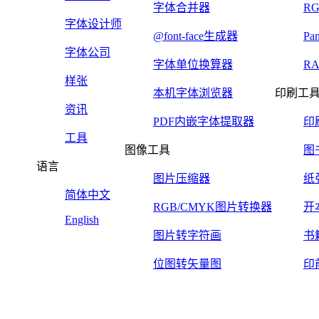
字体合并器
R
字体设计师
@font-face生成器
Pa
字体公司
字体单位换算器
R
样张
本机字体浏览器
印刷工
资讯
PDF内嵌字体提取器
印
工具
图像工具
图
语言
图片压缩器
纸
简体中文
RGB/CMYK图片转换器
开
English
图片转字符画
书
位图转矢量图
印