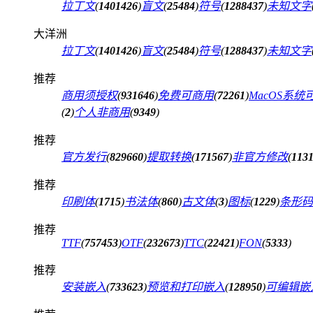
拉丁文
(
1401426
)
盲文
(
25484
)
符号
(
1288437
)
未知文字
大洋洲
拉丁文
(
1401426
)
盲文
(
25484
)
符号
(
1288437
)
未知文字
推荐
商用须授权
(
931646
)
免费可商用
(
72261
)
MacOS系统
(
2
)
个人非商用
(
9349
)
推荐
官方发行
(
829660
)
提取转换
(
171567
)
非官方修改
(
113
推荐
印刷体
(
1715
)
书法体
(
860
)
古文体
(
3
)
图标
(
1229
)
条形码
推荐
TTF
(
757453
)
OTF
(
232673
)
TTC
(
22421
)
FON
(
5333
)
推荐
安装嵌入
(
733623
)
预览和打印嵌入
(
128950
)
可编辑嵌