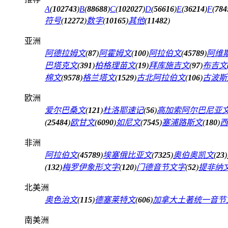
A
(
102743
)
B
(
88688
)
C
(
102027
)
D
(
56616
)
E
(
36214
)
F
(
784
符号
(
12272
)
数字
(
10165
)
其他
(
11482
)
亚洲
阿德拉姆文
(
87
)
阿霍姆文
(
100
)
阿拉伯文
(
45789
)
阿维
巴塔克文
(
391
)
柏格理苗文
(
19
)
拜库施吉文
(
97
)
布吉文
棉文
(
9578
)
格兰塔文
(
1529
)
古北阿拉伯文
(
106
)
古波斯
欧洲
爱尔巴桑文
(
121
)
杜洛耶速记
(
56
)
高加索阿尔巴尼亚
(
25484
)
欧甘文
(
6090
)
如尼文
(
7545
)
塞浦路斯文
(
180
)
西
非洲
阿拉伯文
(
45789
)
埃塞俄比亚文
(
7325
)
奥伯奥凯文
(
23
)
(
132
)
梅罗伊象形文字
(
120
)
门德音节文字
(
52
)
提非纳
北美洲
奥色治文
(
115
)
德塞莱特文
(
606
)
加拿大土著统一音节
南美洲