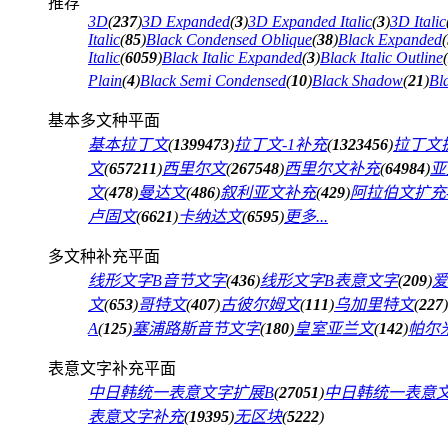
推荐
3D
(
237
)
3D Expanded
(
3
)
3D Expanded Italic
(
3
)
3D Italic
Italic
(
85
)
Black Condensed Oblique
(
38
)
Black Expanded
(
Italic
(
6059
)
Black Italic Expanded
(
3
)
Black Italic Outline
(
Plain
(
4
)
Black Semi Condensed
(
10
)
Black Shadow
(
21
)
Bl
基本多文种平面
基本拉丁文
(
1399473
)
拉丁文-1补充
(
1323456
)
拉丁文扩
文
(
657211
)
西里尔文
(
267548
)
西里尔文补充
(
64984
)
亚
文
(
478
)
曼达文
(
486
)
叙利亚文补充
(
429
)
阿拉伯文扩充-
卢固文
(
6621
)
卡纳达文
(
6595
)
更多...
多文种补充平面
线形文字B音节文字
(
436
)
线形文字B表意文字
(
209
)
爱
文
(
653
)
哥特文
(
407
)
古彼尔姆文
(
111
)
乌加里特文
(
227
)
A
(
125
)
塞浦路斯音节文字
(
180
)
皇室亚兰文
(
142
)
帕尔
表意文字补充平面
中日韩统一表意文字扩展B
(
27051
)
中日韩统一表意
表意文字补充
(
19395
)
无区块
(
5222
)