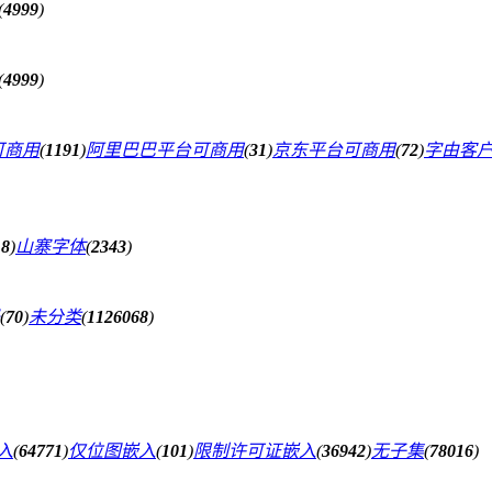
(
4999
)
(
4999
)
可商用
(
1191
)
阿里巴巴平台可商用
(
31
)
京东平台可商用
(
72
)
字由客
18
)
山寨字体
(
2343
)
(
70
)
未分类
(
1126068
)
入
(
64771
)
仅位图嵌入
(
101
)
限制许可证嵌入
(
36942
)
无子集
(
78016
)