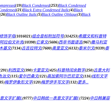
ompressed
(
19
)
Black Condensed
(
253
)
Black Condensed
 Condensed
(
21
)
Black Extra Condensed Italic
(
4
)
Black
(
26
)
Black Outline Italic
(
5
)
Black Outline Oblique
(
3
)
Black
修饰字母
(
1016021
)
组合音标附加符号
(
314253
)
希腊文和科普特
阿拉伯文补充
(
10398
)
它拿文
(
5606
)
西非书面语言
(
967
)
撒马利亚
木基文
(
7134
)
古吉拉特文
(
7600
)
奥里亚文
(
6132
)
泰米尔文
(
9339
)
泰
(
291
)
利西亚文
(
390
)
卡里亚文
(
425
)
科普特闰余数字
(
250
)
古意大利
色治文
(
115
)
爱尔巴桑文
(
121
)
高加索阿尔巴尼亚文
(
116
)
线形文字
85
)
梅罗伊象形文字
(
120
)
梅罗伊手写文字
(
132
)
更多...
意文字扩展E
(
9777
)
中日韩统一表意文字扩展F
(
7224
)
中日韩兼容