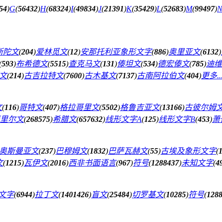
54
)
G
(
56432
)
H
(
68324
)
I
(
49834
)
J
(
21391
)
K
(
35429
)
L
(
52683
)
M
(
99497
)
斯陀文
(
204
)
爱林觅文
(
12
)
安那托利亚象形文字
(
886
)
奥里亚文
(
6132
)
(
593
)
布希德文
(
5515
)
查克马文
(
131
)
傣坦文
(
534
)
德宏傣文
(
785
)
迪维
文
(
214
)
古吉拉特文
(
7600
)
古木基文
(
7137
)
古南阿拉伯文
(
404
)
更多..
文
(
116
)
哥特文
(
407
)
格拉哥里文
(
5502
)
格鲁吉亚文
(
13166
)
古彼尔姆
里尔文
(
268575
)
希腊文
(
657632
)
线形文字A
(
125
)
线形文字B
(
453
)
萧
奥斯曼亚文
(
237
)
巴穆姆文
(
1832
)
巴萨瓦赫文
(
55
)
古埃及象形文字
(
文
(
1215
)
瓦伊文
(
2016
)
西非书面语言
(
967
)
符号
(
1288437
)
未知文字
(
4
文字
(
6944
)
拉丁文
(
1401426
)
盲文
(
25484
)
切罗基文
(
10285
)
符号
(
128