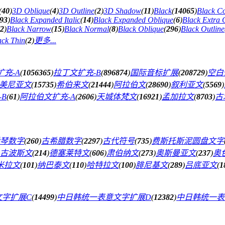
(
40
)
3D Oblique
(
4
)
3D Outline
(
2
)
3D Shadow
(
11
)
Black
(
14065
)
Black C
93
)
Black Expanded Italic
(
14
)
Black Expanded Oblique
(
6
)
Black Extra
2
)
Black Narrow
(
15
)
Black Normal
(
8
)
Black Oblique
(
296
)
Black Outline
ack Thin
(
2
)
更多...
充-A
(
1056365
)
拉丁文扩充-B
(
896874
)
国际音标扩展
(
208729
)
空白
美尼亚文
(
15735
)
希伯来文
(
21444
)
阿拉伯文
(
28690
)
叙利亚文
(
5569
)
B
(
61
)
阿拉伯文扩充-A
(
2606
)
天城体梵文
(
16921
)
孟加拉文
(
8703
)
古
琴数字
(
260
)
古希腊数字
(
2297
)
古代符号
(
735
)
费斯托斯泥圆盘文字
古波斯文
(
214
)
德塞莱特文
(
606
)
肃伯纳文
(
273
)
奥斯曼亚文
(
237
)
奥
米拉文
(
101
)
纳巴泰文
(
110
)
哈特拉文
(
100
)
腓尼基文
(
289
)
吕底亚文
(
1
文字扩展C
(
14499
)
中日韩统一表意文字扩展D
(
12382
)
中日韩统一表