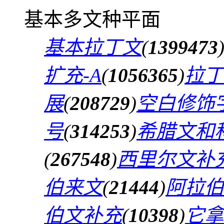
基本多文种平面
基本拉丁文
(
1399473
扩充-A
(
1056365
)
拉丁
展
(
208729
)
空白修饰
号
(
314253
)
希腊文和
(
267548
)
西里尔文补
伯来文
(
21444
)
阿拉伯
伯文补充
(
10398
)
它拿