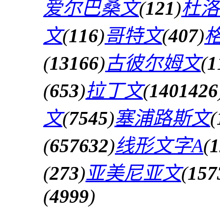
爱尔巴桑文
(
121
)
杜洛
文
(
116
)
哥特文
(
407
)
(
13166
)
古彼尔姆文
(
1
(
653
)
拉丁文
(
1401426
文
(
7545
)
塞浦路斯文
(
(
657632
)
线形文字A
(
1
(
273
)
亚美尼亚文
(
157
(
4999
)