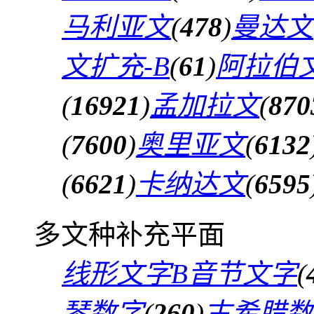
马利亚文
(
478
)
曼达文
文扩充-B
(
61
)
阿拉伯文
(
16921
)
孟加拉文
(
870
(
7600
)
奥里亚文
(
6132
(
6621
)
卡纳达文
(
6595
多文种补充平面
线形文字B音节文字
(
琴数字
(
260
)
古希腊数