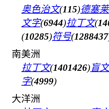
奥色治文
(
115
)
德塞莱
文字
(
6944
)
拉丁文
(
14
(
10285
)
符号
(
1288437
南美洲
拉丁文
(
1401426
)
盲
字
(
4999
)
大洋洲