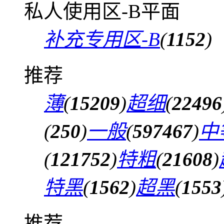
私人使用区-B平面
补充专用区-B
(
1152
)
推荐
薄
(
15209
)
超细
(
22496
(
250
)
一般
(
597467
)
中
(
121752
)
特粗
(
21608
)
特黑
(
1562
)
超黑
(
1553
推荐