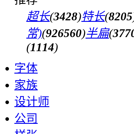
超长
(
3428
)
特长
(
8205
常)
(
926560
)
半扁
(
377
(
1114
)
字体
家族
设计师
公司