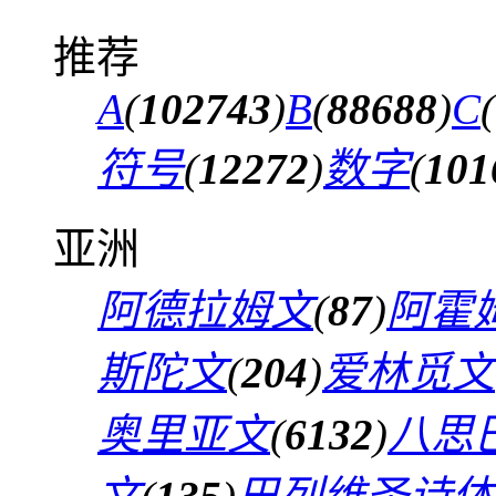
推荐
A
(
102743
)
B
(
88688
)
C
(
符号
(
12272
)
数字
(
101
亚洲
阿德拉姆文
(
87
)
阿霍
斯陀文
(
204
)
爱林觅文
奥里亚文
(
6132
)
八思