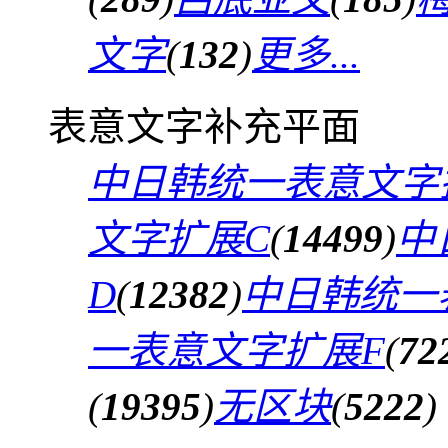
文字
(
132
)
更多...
表意文字补充平面
中日韩统一表意文字
文字扩展C
(
14499
)
中
D
(
12382
)
中日韩统一
一表意文字扩展F
(
72
(
19395
)
无区块
(
5222
)