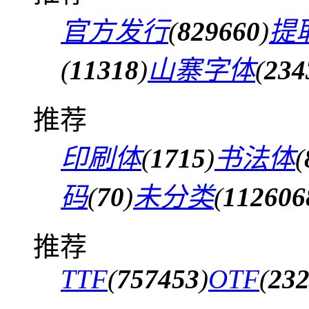
官方发行
(
829660
)
提
(
11318
)
山寨字体
(
234
推荐
印刷体
(
1715
)
书法体
(
码
(
70
)
未分类
(
112606
推荐
TTF
(
757453
)
OTF
(
23