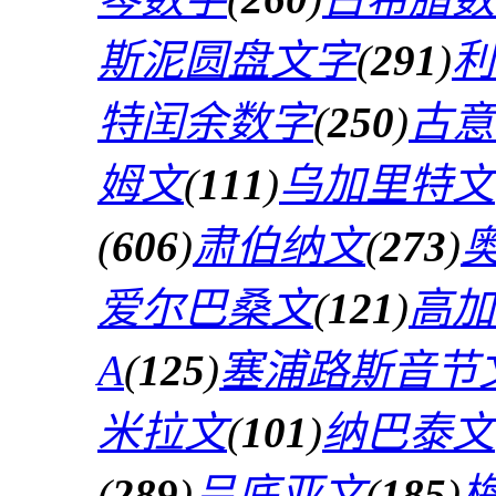
斯泥圆盘文字
(
291
)
利
特闰余数字
(
250
)
古意
姆文
(
111
)
乌加里特文
(
606
)
肃伯纳文
(
273
)
爱尔巴桑文
(
121
)
高加
A
(
125
)
塞浦路斯音节
米拉文
(
101
)
纳巴泰文
(
289
)
吕底亚文
(
185
)