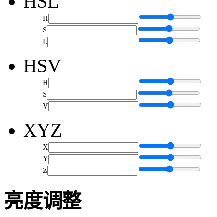
HSL
H
S
L
HSV
H
S
V
XYZ
X
Y
Z
亮度调整