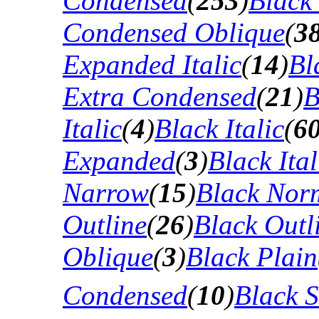
Condensed
(
253
)
Black
Condensed Oblique
(
3
Expanded Italic
(
14
)
Bl
Extra Condensed
(
21
)
B
Italic
(
4
)
Black Italic
(
6
Expanded
(
3
)
Black Ital
Narrow
(
15
)
Black Nor
Outline
(
26
)
Black Outli
Oblique
(
3
)
Black Plain
Condensed
(
10
)
Black 