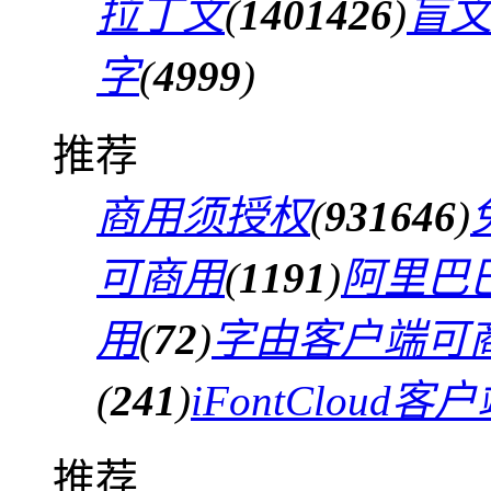
拉丁文
(
1401426
)
盲
字
(
4999
)
推荐
商用须授权
(
931646
)
可商用
(
1191
)
阿里巴
用
(
72
)
字由客户端可
(
241
)
iFontCloud
推荐