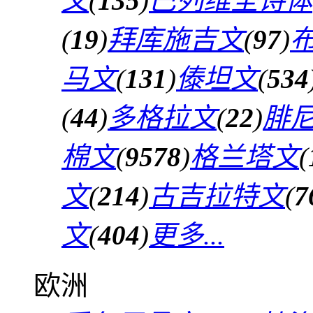
文
(
135
)
巴列维圣诗体
(
19
)
拜库施吉文
(
97
)
马文
(
131
)
傣坦文
(
534
(
44
)
多格拉文
(
22
)
腓
棉文
(
9578
)
格兰塔文
(
文
(
214
)
古吉拉特文
(
7
文
(
404
)
更多...
欧洲