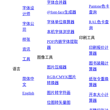
字体合并器
Pantone色卡
字体设
@font-face生成器
查询
计师
字体单位换算器
RAL色卡查
字体公
询
司
本机字体浏览器
印刷工具
样张
PDF内嵌字体提取
器
印刷报价计
资讯
算器
图像工具
工具
图书装箱计
图片压缩器
语言
算器
RGB/CMYK图片
简体中
纸张令重换
转换器
文
算器
图片转字符画
English
开本大小计
算器
位图转矢量图