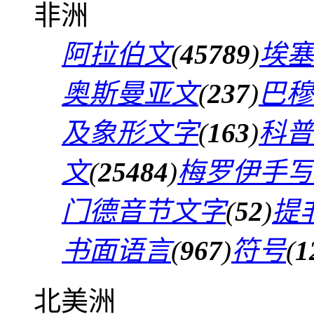
非洲
阿拉伯文
(
45789
)
埃塞
奥斯曼亚文
(
237
)
巴穆
及象形文字
(
163
)
科普
文
(
25484
)
梅罗伊手写
门德音节文字
(
52
)
提
书面语言
(
967
)
符号
(
1
北美洲