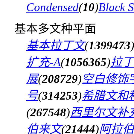
Condensed
(
10
)
Black 
基本多文种平面
基本拉丁文
(
1399473
扩充-A
(
1056365
)
拉丁
展
(
208729
)
空白修饰
号
(
314253
)
希腊文和
(
267548
)
西里尔文补
伯来文
(
21444
)
阿拉伯