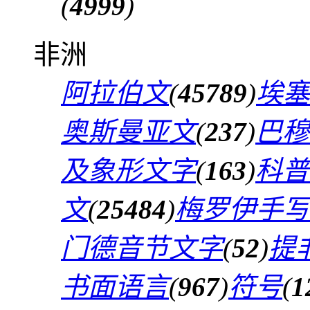
(
4999
)
非洲
阿拉伯文
(
45789
)
埃塞
奥斯曼亚文
(
237
)
巴穆
及象形文字
(
163
)
科普
文
(
25484
)
梅罗伊手写
门德音节文字
(
52
)
提
书面语言
(
967
)
符号
(
1