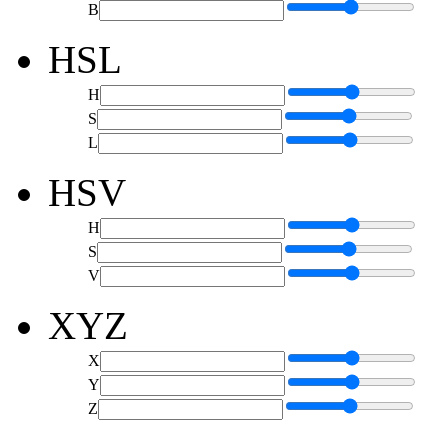
B
HSL
H
S
L
HSV
H
S
V
XYZ
X
Y
Z