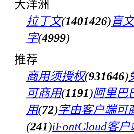
大洋洲
拉丁文
(
1401426
)
盲
字
(
4999
)
推荐
商用须授权
(
931646
)
可商用
(
1191
)
阿里巴
用
(
72
)
字由客户端可
(
241
)
iFontCloud