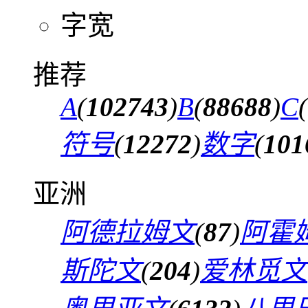
字宽
推荐
A
(
102743
)
B
(
88688
)
C
(
符号
(
12272
)
数字
(
101
亚洲
阿德拉姆文
(
87
)
阿霍
斯陀文
(
204
)
爱林觅文