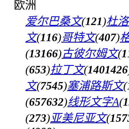
欧洲
爱尔巴桑文
(
121
)
杜洛
文
(
116
)
哥特文
(
407
)
(
13166
)
古彼尔姆文
(
1
(
653
)
拉丁文
(
1401426
文
(
7545
)
塞浦路斯文
(
(
657632
)
线形文字A
(
1
(
273
)
亚美尼亚文
(
157