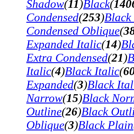
Shadow
(
11
)
Black
(
140
Condensed
(
253
)
Black
Condensed Oblique
(
3
Expanded Italic
(
14
)
Bl
Extra Condensed
(
21
)
B
Italic
(
4
)
Black Italic
(
6
Expanded
(
3
)
Black Ital
Narrow
(
15
)
Black Nor
Outline
(
26
)
Black Outli
Oblique
(
3
)
Black Plain