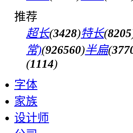
推荐
超长
(
3428
)
特长
(
8205
常)
(
926560
)
半扁
(
377
(
1114
)
字体
家族
设计师