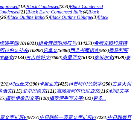
ompressed
(
19
)
Black Condensed
(
253
)
Black Condensed
 Condensed
(
21
)
Black Extra Condensed Italic
(
4
)
Black
(
26
)
Black Outline Italic
(
5
)
Black Outline Oblique
(
3
)
Black
修饰字母
(
1016021
)
组合音标附加符号
(
314253
)
希腊文和科普特
阿拉伯文补充
(
10398
)
它拿文
(
5606
)
西非书面语言
(
967
)
撒马利亚
木基文
(
7134
)
古吉拉特文
(
7600
)
奥里亚文
(
6132
)
泰米尔文
(
9339
)
泰
(
291
)
利西亚文
(
390
)
卡里亚文
(
425
)
科普特闰余数字
(
250
)
古意大利
色治文
(
115
)
爱尔巴桑文
(
121
)
高加索阿尔巴尼亚文
(
116
)
线形文字
85
)
梅罗伊象形文字
(
120
)
梅罗伊手写文字
(
132
)
更多...
意文字扩展E
(
9777
)
中日韩统一表意文字扩展F
(
7224
)
中日韩兼容