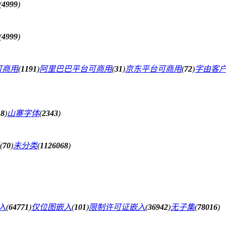
(
4999
)
(
4999
)
可商用
(
1191
)
阿里巴巴平台可商用
(
31
)
京东平台可商用
(
72
)
字由客
18
)
山寨字体
(
2343
)
(
70
)
未分类
(
1126068
)
入
(
64771
)
仅位图嵌入
(
101
)
限制许可证嵌入
(
36942
)
无子集
(
78016
)