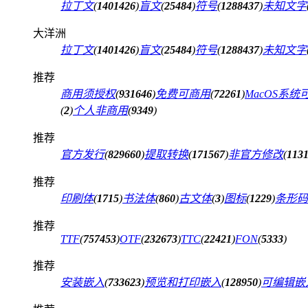
拉丁文
(
1401426
)
盲文
(
25484
)
符号
(
1288437
)
未知文字
大洋洲
拉丁文
(
1401426
)
盲文
(
25484
)
符号
(
1288437
)
未知文字
推荐
商用须授权
(
931646
)
免费可商用
(
72261
)
MacOS系统
(
2
)
个人非商用
(
9349
)
推荐
官方发行
(
829660
)
提取转换
(
171567
)
非官方修改
(
113
推荐
印刷体
(
1715
)
书法体
(
860
)
古文体
(
3
)
图标
(
1229
)
条形码
推荐
TTF
(
757453
)
OTF
(
232673
)
TTC
(
22421
)
FON
(
5333
)
推荐
安装嵌入
(
733623
)
预览和打印嵌入
(
128950
)
可编辑嵌