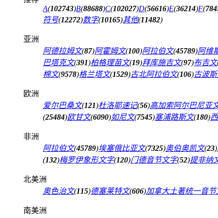
A
(
102743
)
B
(
88688
)
C
(
102027
)
D
(
56616
)
E
(
36214
)
F
(
784
符号
(
12272
)
数字
(
10165
)
其他
(
11482
)
亚洲
阿德拉姆文
(
87
)
阿霍姆文
(
100
)
阿拉伯文
(
45789
)
阿维
巴塔克文
(
391
)
柏格理苗文
(
19
)
拜库施吉文
(
97
)
布吉文
棉文
(
9578
)
格兰塔文
(
1529
)
古北阿拉伯文
(
106
)
古波斯
欧洲
爱尔巴桑文
(
121
)
杜洛耶速记
(
56
)
高加索阿尔巴尼亚
(
25484
)
欧甘文
(
6090
)
如尼文
(
7545
)
塞浦路斯文
(
180
)
西
非洲
阿拉伯文
(
45789
)
埃塞俄比亚文
(
7325
)
奥伯奥凯文
(
23
)
(
132
)
梅罗伊象形文字
(
120
)
门德音节文字
(
52
)
提非纳
北美洲
奥色治文
(
115
)
德塞莱特文
(
606
)
加拿大土著统一音节
南美洲