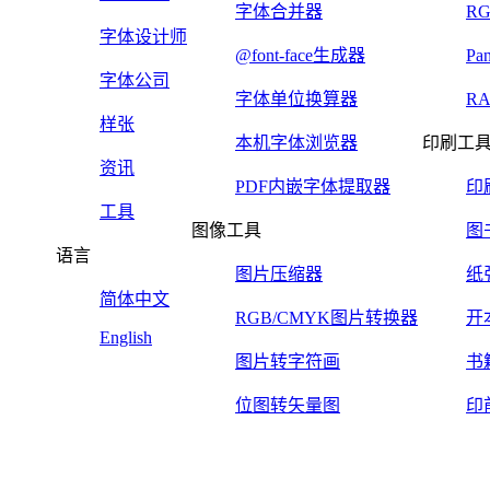
字体合并器
R
字体设计师
@font-face生成器
Pa
字体公司
字体单位换算器
R
样张
本机字体浏览器
印刷工
资讯
PDF内嵌字体提取器
印
工具
图像工具
图
语言
图片压缩器
纸
简体中文
RGB/CMYK图片转换器
开
English
图片转字符画
书
位图转矢量图
印