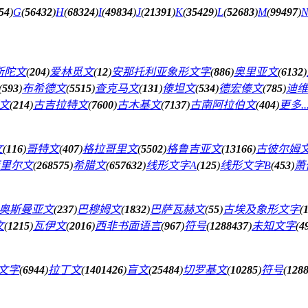
54
)
G
(
56432
)
H
(
68324
)
I
(
49834
)
J
(
21391
)
K
(
35429
)
L
(
52683
)
M
(
99497
)
斯陀文
(
204
)
爱林觅文
(
12
)
安那托利亚象形文字
(
886
)
奥里亚文
(
6132
)
(
593
)
布希德文
(
5515
)
查克马文
(
131
)
傣坦文
(
534
)
德宏傣文
(
785
)
迪维
文
(
214
)
古吉拉特文
(
7600
)
古木基文
(
7137
)
古南阿拉伯文
(
404
)
更多..
文
(
116
)
哥特文
(
407
)
格拉哥里文
(
5502
)
格鲁吉亚文
(
13166
)
古彼尔姆
里尔文
(
268575
)
希腊文
(
657632
)
线形文字A
(
125
)
线形文字B
(
453
)
萧
奥斯曼亚文
(
237
)
巴穆姆文
(
1832
)
巴萨瓦赫文
(
55
)
古埃及象形文字
(
文
(
1215
)
瓦伊文
(
2016
)
西非书面语言
(
967
)
符号
(
1288437
)
未知文字
(
4
文字
(
6944
)
拉丁文
(
1401426
)
盲文
(
25484
)
切罗基文
(
10285
)
符号
(
128