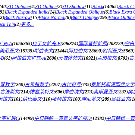
(
40
)
3D Oblique
(
4
)
3D Outline
(
2
)
3D Shadow
(
11
)
Black
(
14065
)
Black C
93
)
Black Expanded Italic
(
14
)
Black Expanded Oblique
(
6
)
Black Extra
2
)
Black Narrow
(
15
)
Black Normal
(
8
)
Black Oblique
(
296
)
Black Outline
ack Thin
(
2
)
更多...
充-A
(
1056365
)
拉丁文扩充-B
(
896874
)
国际音标扩展
(
208729
)
空白
美尼亚文
(
15735
)
希伯来文
(
21444
)
阿拉伯文
(
28690
)
叙利亚文
(
5569
)
B
(
61
)
阿拉伯文扩充-A
(
2606
)
天城体梵文
(
16921
)
孟加拉文
(
8703
)
古
琴数字
(
260
)
古希腊数字
(
2297
)
古代符号
(
735
)
费斯托斯泥圆盘文字
古波斯文
(
214
)
德塞莱特文
(
606
)
肃伯纳文
(
273
)
奥斯曼亚文
(
237
)
奥
米拉文
(
101
)
纳巴泰文
(
110
)
哈特拉文
(
100
)
腓尼基文
(
289
)
吕底亚文
(
1
文字扩展C
(
14499
)
中日韩统一表意文字扩展D
(
12382
)
中日韩统一表