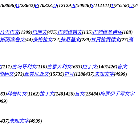
N
(
68896
)
O
(
23662
)
P
(
70323
)
Q
(
12129
)
R
(
50946
)
S
(
112141
)
T
(
85558
)
U
(
2
八思巴文
(
1309
)
巴厘文
(
475
)
巴列维铭文
(
135
)
巴列维圣诗体
(
108
)
斯阿库鲁文
(
44
)
多格拉文
(
22
)
腓尼基文
(
289
)
甘贾拉贡德文
(
27
)
高
.
文
(
111
)
古匈牙利文
(
110
)
古意大利文
(
653
)
拉丁文
(
1401426
)
盲文
伯纳文
(
273
)
亚美尼亚文
(
15735
)
符号
(
1288437
)
未知文字
(
4999
)
163
)
科普特文
(
1162
)
拉丁文
(
1401426
)
盲文
(
25484
)
梅罗伊手写文字
999
)
8437
)
未知文字
(
4999
)