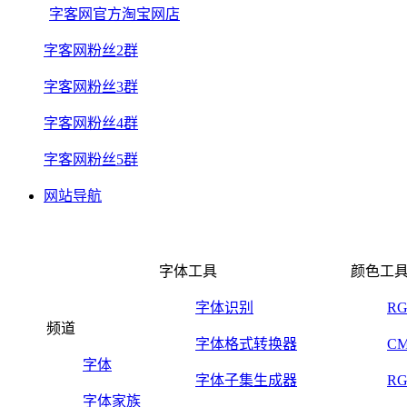
字客网官方淘宝网店
字客网粉丝2群
字客网粉丝3群
字客网粉丝4群
字客网粉丝5群
网站导航
字体工具
颜色工
字体识别
R
频道
字体格式转换器
C
字体
字体子集生成器
R
字体家族