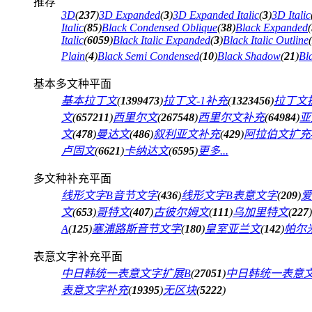
推荐
3D
(
237
)
3D Expanded
(
3
)
3D Expanded Italic
(
3
)
3D Italic
Italic
(
85
)
Black Condensed Oblique
(
38
)
Black Expanded
(
Italic
(
6059
)
Black Italic Expanded
(
3
)
Black Italic Outline
(
Plain
(
4
)
Black Semi Condensed
(
10
)
Black Shadow
(
21
)
Bl
基本多文种平面
基本拉丁文
(
1399473
)
拉丁文-1补充
(
1323456
)
拉丁文扩
文
(
657211
)
西里尔文
(
267548
)
西里尔文补充
(
64984
)
亚
文
(
478
)
曼达文
(
486
)
叙利亚文补充
(
429
)
阿拉伯文扩充-
卢固文
(
6621
)
卡纳达文
(
6595
)
更多...
多文种补充平面
线形文字B音节文字
(
436
)
线形文字B表意文字
(
209
)
爱
文
(
653
)
哥特文
(
407
)
古彼尔姆文
(
111
)
乌加里特文
(
227
)
A
(
125
)
塞浦路斯音节文字
(
180
)
皇室亚兰文
(
142
)
帕尔
表意文字补充平面
中日韩统一表意文字扩展B
(
27051
)
中日韩统一表意
表意文字补充
(
19395
)
无区块
(
5222
)