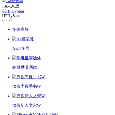
Aa未来黑
HFHySans
<<
>>
字体家族
Aa老字号
陈继世潇洒体
汉仪尚巍手书W
汉仪新人文宋W