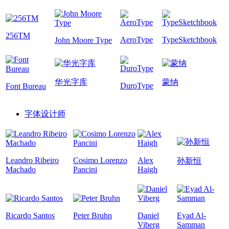
256TM
AeroType
TypeSketchbook
John Moore Type
华光字库
蒙纳
DuroType
Font Bureau
字体设计师
Leandro Ribeiro
Cosimo Lorenzo
Alex
孙新恒
Machado
Pancini
Haigh
Ricardo Santos
Peter Bruhn
Daniel
Eyad Al-
Viberg
Samman